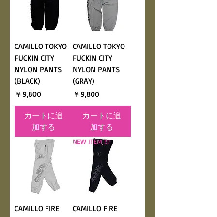
CAMILLO TOKYO
CAMILLO TOKYO
FUCKIN CITY
FUCKIN CITY
NYLON PANTS
NYLON PANTS
(BLACK)
(GRAY)
価格
価格
￥9,800
￥9,800
カートに追
カートに追
加する
加する
NEW ITEM !!!!
CAMILLO FIRE
CAMILLO FIRE