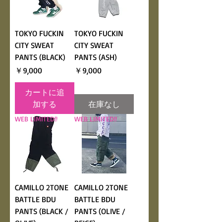
TOKYO FUCKIN
TOKYO FUCKIN
CITY SWEAT
CITY SWEAT
PANTS (BLACK)
PANTS (ASH)
価格
価格
￥9,000
￥9,000
カートに追
加する
在庫なし
WEB LIMITED!!
WEB LIMITED!!
CAMILLO 2TONE
CAMILLO 2TONE
BATTLE BDU
BATTLE BDU
PANTS (BLACK /
PANTS (OLIVE /