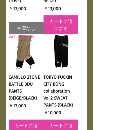
OLIVE)
BEIGE)
価格
価格
￥13,000
￥13,000
カートに追
在庫なし
加する
WEB LIMITED!!
CAMILLO 2TONE
TOKYO FUCKIN
BATTLE BDU
CITY BONG
PANTS
collaboration
(BEIGE/BLACK)
Vol.2 SWEAT
PANTS (BLACK)
価格
￥13,000
価格
￥10,000
カートに追
カートに追