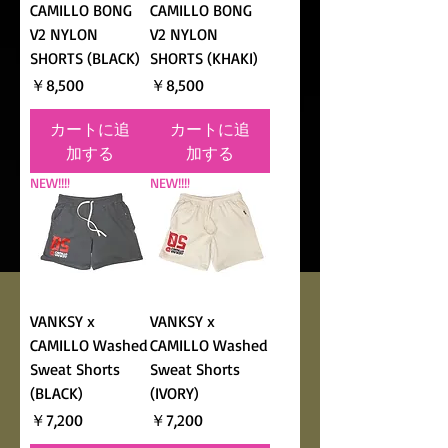
CAMILLO BONG
CAMILLO BONG
V2 NYLON
V2 NYLON
SHORTS (BLACK)
SHORTS (KHAKI)
価格
価格
￥8,500
￥8,500
カートに追
カートに追
加する
加する
NEW!!!!
NEW!!!!
VANKSY x
VANKSY x
CAMILLO Washed
CAMILLO Washed
Sweat Shorts
Sweat Shorts
(BLACK)
(IVORY)
価格
価格
￥7,200
￥7,200