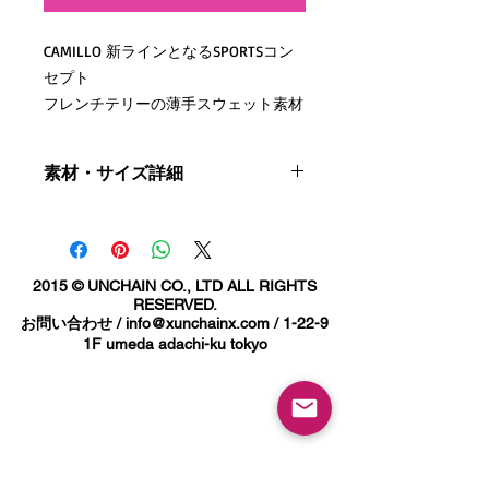
CAMILLO 新ラインとなるSPORTSコン
セプト
フレンチテリーの薄手スウェット素材
のショートパンツ。
CML SWEAT TEE とのセットアップとし
素材・サイズ詳細
てもお薦め！
素材：綿 100％ 裏パイル
フレンチテリーで仕立てたスウェット
サイズ詳細
ショートスリーブ トップスは、
S:総丈48cm 適応ウエスト72~76cm
2015 © UNCHAIN CO., LTD ALL RIGHTS
優しい肌ざわりが特徴。身体のライン
股下20cm 股ワタリ32cm
RESERVED.
を拾わない程度の定番的なレギュラー
お問い合わせ /
info@xunchainx.com
/ 1-22-9
M:総丈51cm 適応ウエスト76~81cm
フィット。
1F umeda adachi-ku tokyo
股下21cm 股ワタリ33cm
L:総丈54cm 適応ウエスト81~87cm
股下22cm 股ワタリ34cm
XL:総丈57cm 適応ウエスト
87~93cm 股下23cm 股ワタリ35cm
ご使用のブラウザなどにより若干