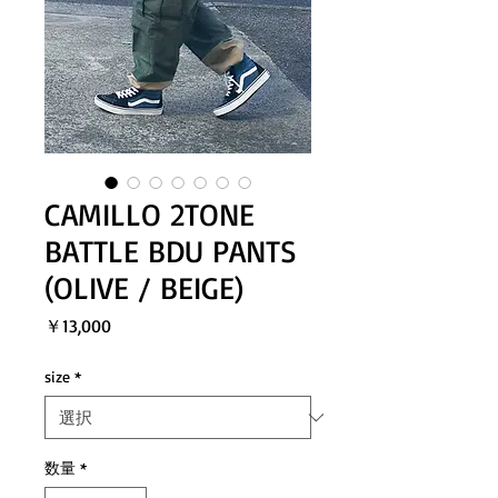
CAMILLO 2TONE
BATTLE BDU PANTS
(OLIVE / BEIGE)
価
￥13,000
格
size
*
数量
*