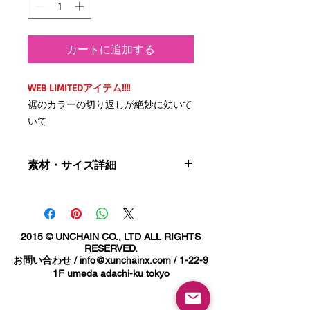
カートに追加する
WEB LIMITEDアイテム!!!!
裾のカラーの切り返しが絶妙に効いて
いて
股下をショートレングスに仕立てた６
ポケットBDUパンツの登場！！
素材・サイズ詳細
BDUとは米軍の戦闘服Battle Dress
素材 : リップストップコットン100％
Uniformの略で、
サイズ詳細
カーゴパンツと呼ばれる定番アイテム
M:裾幅22.5cm ウエスト90cm 股下
2015 © UNCHAIN CO., LTD ALL RIGHTS
です。
75cm
RESERVED.
お問い合わせ /
info@xunchainx.com
/ 1-22-9
L:総丈24cm ウエスト99cm 股下75cm
裾のドローコードで裾を絞ってシルエ
1F umeda adachi-ku tokyo
XL:総丈26cm ウエスト108cm 股下
ットに変化を持たせたり、
75cm
スニーカースタイルなどカジュアルな
ご使用のブラウザなどにより若干色が