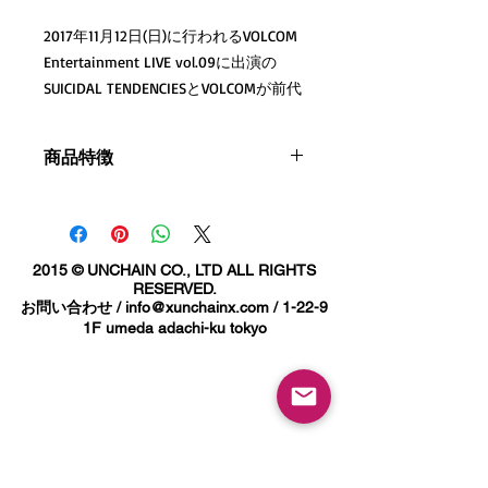
2017年11月12日(日)に行われるVOLCOM
Entertainment LIVE vol.09に出演の
SUICIDAL TENDENCIESとVOLCOMが前代
未聞のコラボレーション・コレクショ
ン!!
商品特徴
西海岸をもとより、世界を代表する
VENICE出身の唯一無二のハードコアバ
47%cotton 25%polyester nylon素材の
ンド
FLEXFITメッシュキャップ
SUICIDAL TENDENCIEと、ヴォLCオMの
2015 © UNCHAIN CO., LTD ALL RIGHTS
世界観がマッチした最強のコレクショ
RESERVED.
ンです。
お問い合わせ /
info@xunchainx.com
/ 1-22-9
1F umeda adachi-ku tokyo