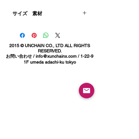
コードネーム 『VANKSY』 杉浦具久氏
とのコラボレーションアイテム。
サイズ 素材
ツバとの２トーンの組み合わせに
素材 - 綿100%
フロントにはコラボロゴ
サイズ - フリー
サイド、バックにはCamillo と VANKSY
ONE SIZE FIT ALL
2015 © UNCHAIN CO., LTD ALL RIGHTS
の
RESERVED.
オリジナルロゴの刺繍入り。
お問い合わせ /
info@xunchainx.com
/ 1-22-9
1F umeda adachi-ku tokyo