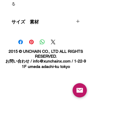
る
コードネーム 『VANKSY』 杉浦具久氏
とのコラボレーションアイテム。
サイズ 素材
ツバとの２トーンの組み合わせに
素材 - 綿100%
フロントにはコラボロゴ
サイズ - フリー
サイド、バックにはCamillo と VANKSY
ONE SIZE FIT ALL
2015 © UNCHAIN CO., LTD ALL RIGHTS
の
RESERVED.
オリジナルロゴの刺繍入り。
お問い合わせ /
info@xunchainx.com
/ 1-22-9
1F umeda adachi-ku tokyo