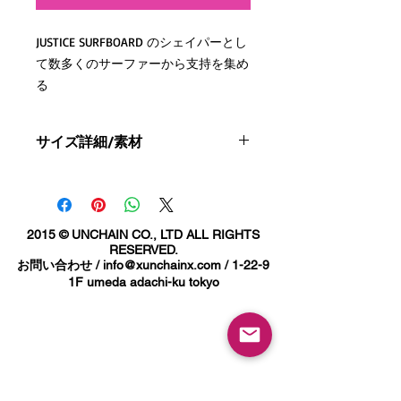
JUSTICE SURFBOARD のシェイパーとし
て数多くのサーファーから支持を集め
る
コードネーム 『VANKSY』 杉浦具久氏
とのコラボレーションアイテム。
サイズ詳細/素材
ライトウェイト6.4(oz)フリース素材に
素材 - 綿100%
ガーメントダイ(ピグメント染め)をほ
サイズ詳細(cm)
どこした
2015 © UNCHAIN CO., LTD ALL RIGHTS
「軽い着心地」で海やルームウェアと
S
M
L
XL
XXL
RESERVED.
しても肌触りの良いスウェットショー
お問い合わせ /
info@xunchainx.com
/ 1-22-9
ツ。
ウエ
76
81
86
91
99
1F umeda adachi-ku tokyo
スト
フロントにはコラボレーションロゴと
その上にはちょっとギミックが効いた
股下
19
19
19
19
19
50の数字。
なぜ「50」なのか,,,長年の友である二
人が今年迎える節目となる数字です。