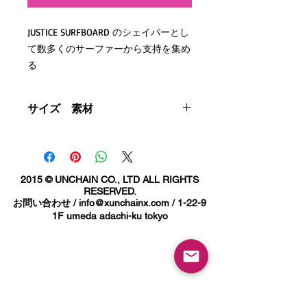
JUSTICE SURFBOARD のシェイパーとし
て数多くのサーファーから支持を集め
る
コードネーム 『VANKSY』 杉浦具久氏
とのコラボレーションアイテム。
サイズ 素材
程よい厚手生地のレギュラーフィット
素材 - 綿100%
Tシャツに
サイズ詳細（cm)
バックプリントには’90sを彷彿とさせ
2015 © UNCHAIN CO., LTD ALL RIGHTS
る
S
M
L
XL
2XL
3XL
RESERVED.
今回のコラボレーションのメイングラ
お問い合わせ /
info@xunchainx.com
/ 1-22-9
フィックを大胆に落とし込みました。
身
66
70
74
78
82
84
1F umeda adachi-ku tokyo
丈
フロントにはCAMILLO x VANKSYロゴ、
袖口にはVANKSYロゴが入り
身
49
53
55
58
61
64
1枚完結に相応しいアイテムとなって
幅
ます。
肩
44
47
50
53
56
59