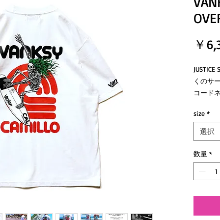
VAN
OVER
￥6,
JUSTI
くのサ
コードネ
ラボレ
size
*
ヴィン
選択
合させ
ゆった
数量
*
プリント
今回の
クを大
フロントに
にはVA