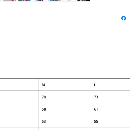
1枚完
M
L
70
73
58
61
53
55