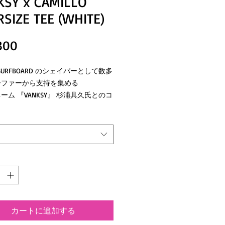
KSY x CAMILLO
SIZE TEE (WHITE)
価
300
格
CE SURFBOARD のシェイパーとして数多
ーファーから支持を集める
ーム 『VANKSY』 杉浦具久氏とのコ
ーションアイテム。
テージの空気感とストリートの今を融
た
りとしたボックスシルエットにバック
には’90sを彷彿とさせる
コラボレーションのメイングラフィッ
胆に落とし込みました。
はCAMILLO x VANKSYロゴ、袖口
カートに追加する
NKSYロゴが入り