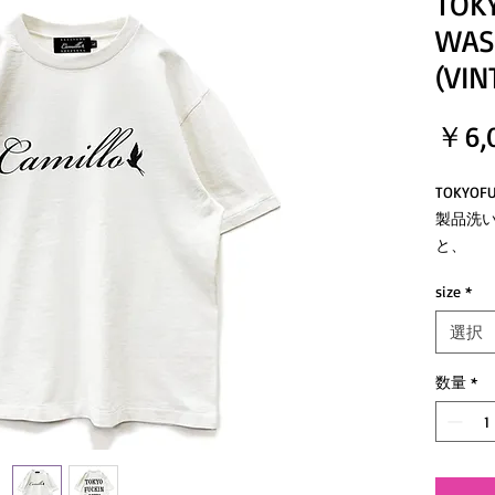
TOKY
WAS
(VIN
￥6,
TOKYOFU
製品洗
と、
縫製部
size
*
まるで
ツのよ
選択
ネック
げ、袖
数量
*
用。
80〜9
とさせ
みました