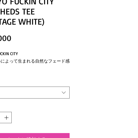
O FUCKIN CITY
HEDS TEE
TAGE WHITE)
価
000
格
CKIN CITY
いによって生まれる自然なフェード感
分に現れるアタリやパッカリングが、
長年愛用してきたヴィンテージTシャ
うな表情を演出します。
はノーステッチ仕様でミニマルに仕上
口と裾口にはシングルステッチを採
0年代初期のアメリカ製Tシャツを彷彿
るクラシックなディテールを落とし込
。 シャリ感のあるオープンエンド