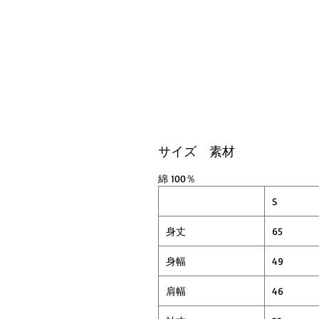
サイズ 素材
綿 100％
S
身丈
65
身幅
49
肩幅
46