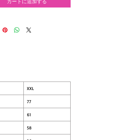
カートに追加する
地は、タフでドライな着心地。
ありながら最初から馴染んだ雰囲気が
XXL
77
61
58