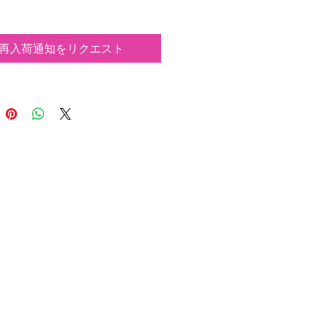
し
” を体現した、唯一無二のアイテムが誕
こだけでしか手に入らない限定プロダ
再入荷通知をリクエスト
完成しました。
by Bong × Tattoo RICH × CAMILLO
CKIN CITY Exclusive
 Vegas and Hawaii, two masters of
an tattoo art — Tattoos by Bong and
ICH — unite for an ultra-rare
ation. A legendary combo that’s
mpossible to find anywhere else.
with the rebellious spirit of CAMILLO,
e captures the true essence of:
an soul × TOKYO FUCKIN CITY
-a-kind item. Only available here.