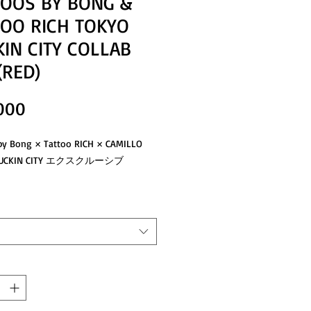
TOOS BY BONG &
TOO RICH TOKYO
IN CITY COLLAB
(RED)
価
000
格
by Bong × Tattoo RICH × CAMILLO
FUCKIN CITY エクスクルーシブ
ガスとハワイを拠点に活動する、
シアンタトゥーの巨匠
 by Bong と Tattoo RICH。
人による合作は、
で他に類を見ないスペシャルコラボ。
LLOの世界観と融合することで、
アンのスピリット × TOKYOFUCKIN