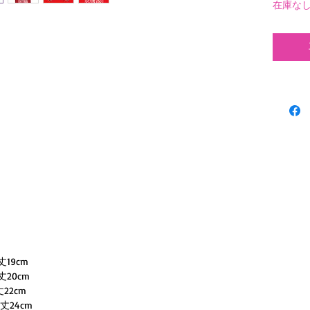
在庫な
CITY
生。こ
クトが
Tattoos 
TOKYO FU
From Las
Polynesi
Tattoo R
collabor
almost i
Blended 
this piec
丈19cm
Polynesi
丈20cm
丈22cm
A one-of
袖丈24cm