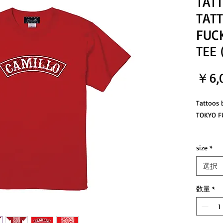
TAT
TAT
FUCK
TEE 
￥6,
Tattoos 
TOKYO 
ラスベ
size
*
ポリネ
Tattoos
選択
この二
超レア
数量
*
CAMI
“ポリネシ