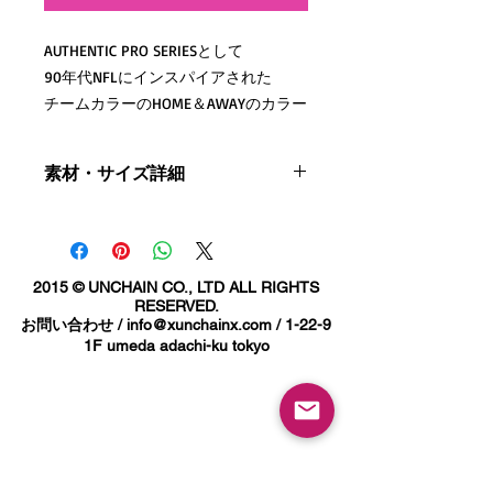
AUTHENTIC PRO SERIESとして
90年代NFLにインスパイアされた
チームカラーのHOME＆AWAYのカラー
と
時代を象徴する名プレイヤーの背番号
素材・サイズ詳細
のコンセプトアイテム。
6.2onz
生地には毛羽立ちが少なくなめらかな
綿 100% コンパクトコーマ糸
サイズ詳細
さわり心地の上質な
S:着丈65cm 身幅57cm 肩幅52cm 袖丈
2015 © UNCHAIN CO., LTD ALL RIGHTS
「コンパクトコーマ糸」を採用。
21cm
RESERVED.
首リブ幅やステッチワークを洗練され
お問い合わせ /
info@xunchainx.com
/ 1-22-9
M:着丈69cm 身幅60cm 肩幅55cm 袖丈
た印象になるよう設計し、
1F umeda adachi-ku tokyo
22cm
少しゆとりを持たせたボックスシルエ
L:着丈72cm 身幅63cm 肩幅58cm 袖丈
ットで今の着こなしにピッタリです。
23cm
XL:着丈75cm 身幅66cm 肩幅60cm 袖
丈24cm
CAMILLO AUTHENTIC PRO SERIES
Inspired by 90’s NFL aesthetics,
Fabric 6.2oz, 100% Cotton (Compact