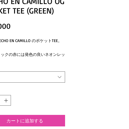
HO EN CAMILLO OG
ET TEE (GREEN)
価
000
格
CHO EN CAMILLO のポケットTEE。
ィックの赤には発色の良いネオンレッ
用し、
ックにインパクトある1枚。
カートに追加する