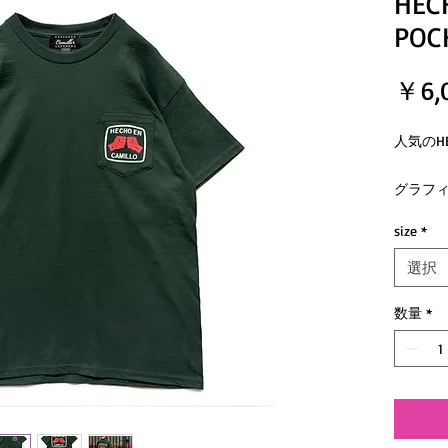
HEC
POCK
￥6,
人気のHE
グラフ
ドを使
size
*
グラフィ
選択
数量
*