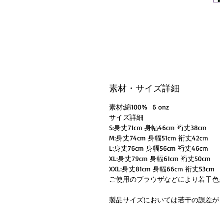
素材・サイズ詳細
素材:綿100% 6 onz
サイズ詳細
S:身丈71cm 身幅46cm 裄丈38cm
M:身丈74cm 身幅51cm 裄丈42cm
L:身丈76cm 身幅56cm 裄丈46cm
XL:身丈79cm 身幅61cm 裄丈50cm
XXL:身丈81cm 身幅66cm 裄丈53cm
ご使用のブラウザなどにより若干色
製品サイズにおいては若干の誤差が