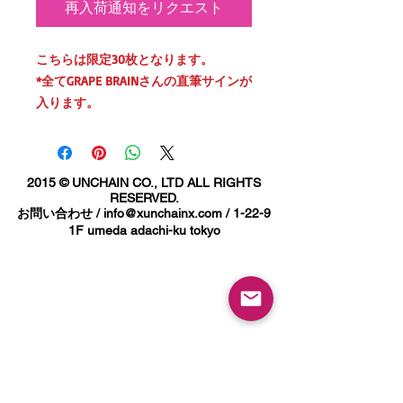
再入荷通知をリクエスト
こちらは限定30枚となります。
*全てGRAPE BRAINさんの直筆サインが
入ります。
GRAPE BRAIN 1/30
製作にあたり数えきれない実験の末、
2015 © UNCHAIN CO., LTD ALL RIGHTS
インクとの相性を追求し選び抜いたの
RESERVED.
はマット紙。
お問い合わせ /
info@xunchainx.com
/ 1-22-9
1F umeda adachi-ku tokyo
アメリカ製の油性インクが放つ独特の
光沢、
シルクスクリーンならではの立体感を
最大限に引き出しました。
4色の柄を正確に重ねるため、製版を
何度も繰り返し、
ようやく完成にたどり着いたスペシャ
ルピースす。