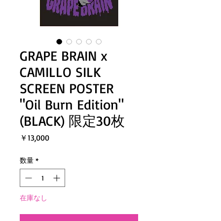
GRAPE BRAIN x
CAMILLO SILK
SCREEN POSTER
"Oil Burn Edition"
(BLACK) 限定30枚
価
￥13,000
格
数量
*
在庫なし