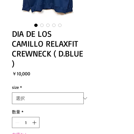
DIA DE LOS
CAMILLO RELAXFIT
CREWNECK ( D.BLUE
)
価
￥10,000
格
size
*
数量
*