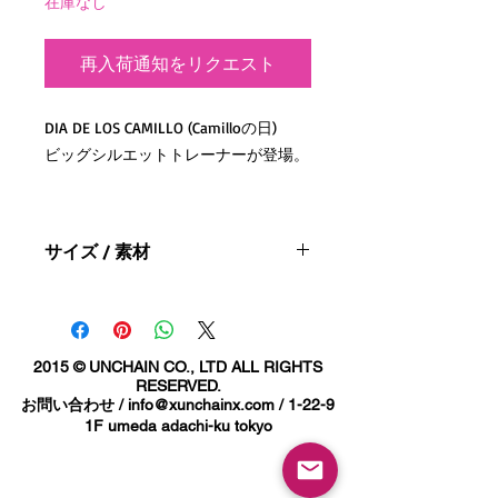
在庫なし
再入荷通知をリクエスト
DIA DE LOS CAMILLO (Camilloの日)
ビッグシルエットトレーナーが登場。
3シーズン着まわせる、ミドルな厚さ
と軽快な裏毛の生地感が魅力のスウェ
サイズ / 素材
ット。
裾まわりのシルエットが浮かないよう
素材:綿100%
に絞り込んだ裾口や、
SIZE
M
L
XL
ほどよい溜まり感のある袖、ストンと
2015 © UNCHAIN CO., LTD ALL RIGHTS
ドロップするショルダーラインなど、
身丈(cm)
70
73
76
RESERVED.
シルエットの随所にこだわりを詰め込
お問い合わせ /
info@xunchainx.com
/ 1-22-9
んだほか、
身幅(cm )
70
74
78
1F umeda adachi-ku tokyo
首まわりはタフなダブルステッチを採
肩幅(cm)
70
73
74
用しています。