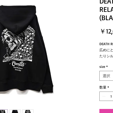
DEA
REL
(BLA
￥12
DEATH
広めに
たりシ
大きめ
size
*
です。
身幅と
選択
サイズ
＜裏毛
数量
*
＊こち
なって