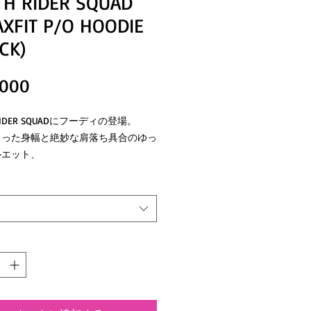
TH RIDER SQUAD
AXFIT P/O HOODIE
CK)
価
,000
格
 RIDER SQUADにフーディの登場。
とった身幅と絶妙な肩落ち具合のゆっ
ルエット、
フードが目を惹くプルオーバーパーカ
絶妙な肩落ち具合が織りなすオーバー
感はビッグシルエット。
仕様＞
らの商品はサイズ感が大きめな作りと
おります。