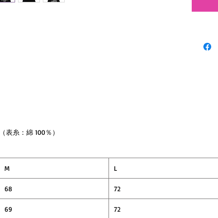
（表糸：綿 100％）
M
L
68
72
69
72