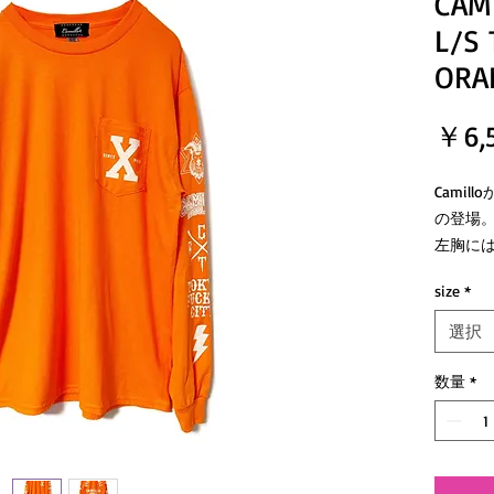
CAM
L/S 
ORA
￥6,
Camil
の登場
左胸には
きたデ
size
*
バック
『 OVE
選択
ッセー
数量
*
Sサイズ 
Mサイズ身
Lサイズ 
XLサイズ