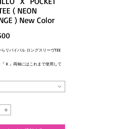
ILLO "X" POCKET
TEE ( NEON
NGE ) New Color
価
500
格
loからリバイバル ロングスリーヴTEE
。
『 X 』両袖にはこれまで使用して
ザインを大胆にプリント。
には目標の壁を越えるという意味で
R THE WALL 』壁の向こう側というメ
ジ。
身丈71cm 身幅46cm 裄丈85cm
丈74cm 身幅51cm 裄丈89cm
身丈76cm 身幅56cm 裄丈93cm
 身丈79cm 身幅61cm 裄丈97cm