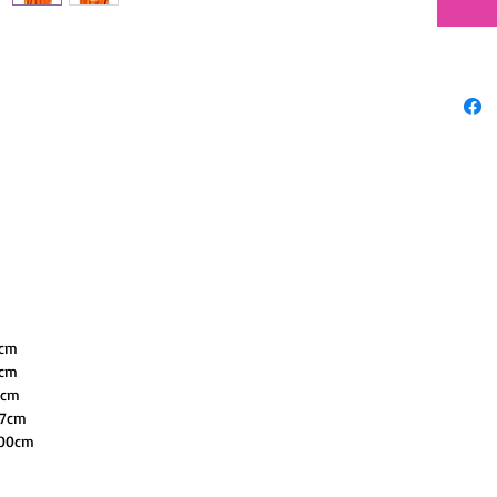
XXLサイ
cm
cm
cm
7cm
00cm