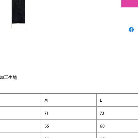
り、
ナイロン
うな雰
おろし
ある、
ゆった
ブ仕様
高すぎ
ットと
袖口、
わ加工生地
ている
動き回
れない
M
L
ライト
長くご
71
73
65
68