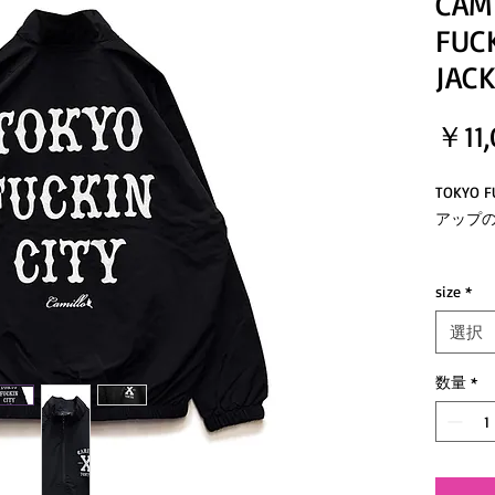
CAM
FUCK
JACK
￥11,
TOKYO
アップ
スポーツ
size
*
ップジ
アウト
選択
してご
春先か
数量
*
手の肌
「タス
加工を