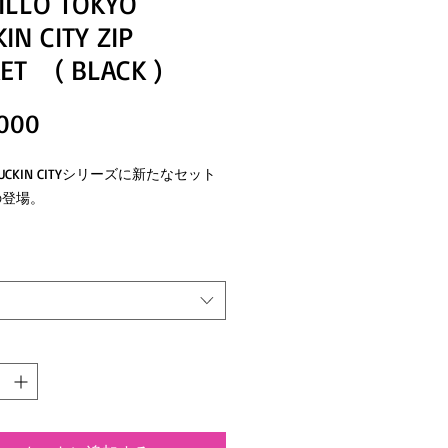
ILLO TOKYO
IN CITY ZIP
ET ( BLACK )
価
000
格
 FUCKIN CITYシリーズに新たなセット
の登場。
ミックス スタイルに相性の良いジ
ャケット。
ドアや街着としても定番のスタイルと
使用頂けます。
ら夏の涼しい日でもサラッと着れる薄
触りの良い素材です。
ラン糸を織り込んだ生地にワッシャー
かける」という徹底したこだわりによ