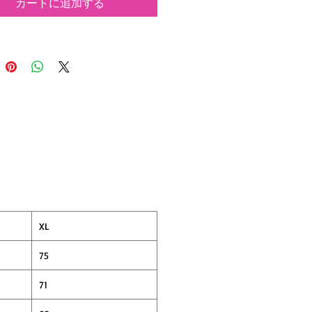
カートに追加する
100％ながらもまるでコットンのよ
囲気を実現。
たてでもユーズドライクなこなれ感の
軽快なジャケット。
りとしたサイジングやラグランスリー
、
ないスタンドネックトレンドのシルエ
動きやすさを兼備。
裾口ともにシャーリングゴムが施され
ため、
ってもゆったりとしたシルエットが崩
のも魅力です。
XL
オンスでシーズンレスに羽織りとして
使用できるのでオススメ！
75
71