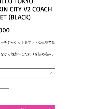
ILLO TOKYO
IN CITY V2 COACH
ET (BLACK)
価
000
格
コーチジャケットをマットな生地で仕
ルながら随所へこだわりを詰め込み、
ー＆バイカースタイルに昇華した一
ントとポケット口には金属製のアメリ
ドットボタン仕様
侵入やウェアのバタつきを調整できる
コード仕様
c coach jacket finished with a matte