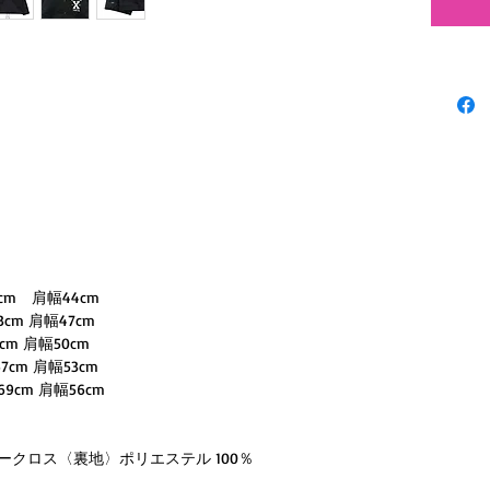
fabric, f
througho
piece fo
with met
the fron
help blo
riding
1cm 肩幅44cm
cm 肩幅47cm
cm 肩幅50cm
7cm 肩幅53cm
9cm 肩幅56cm
ザークロス〈裏地〉ポリエステル 100％