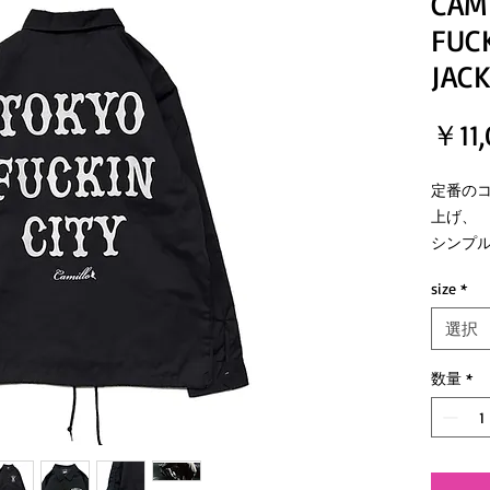
CAM
FUCK
JACK
￥11,
定番の
上げ、
シンプ
ワーカ
size
*
枚。
選択
*フロ
カンな
数量
*
*風の
ドロー
A classi