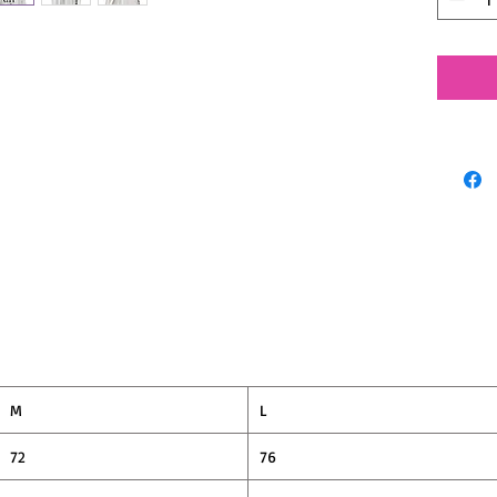
FRON
BACKに
るメッセ
TEEボ
なる型
少なく
M
L
72
76