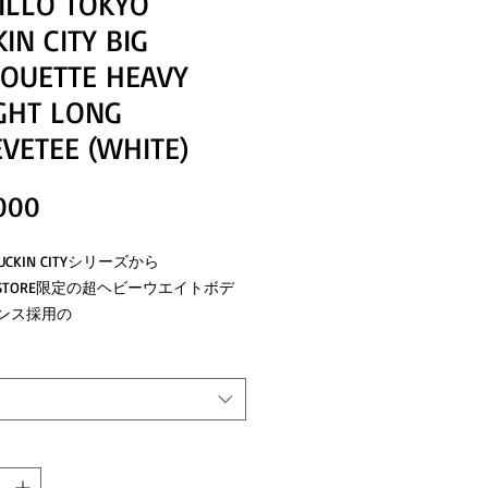
ILLO TOKYO
IN CITY BIG
HOUETTE HEAVY
GHT LONG
VETEE (WHITE)
価
000
格
FUCKIN CITYシリーズから
E STORE限定の超ヘビーウエイトボデ
2オンス採用の
ルエット ロンTEEが登場！！！
感のあるオープンエンド双糸を極厚に
てた
ーデューティー&アメリカンな生地が
強Tシャツ！