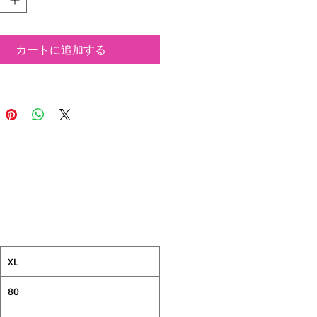
Tにはブランドロゴ
はTOKYO FUCKIN CITYのインパクトあ
ージ入り!!
カートに追加する
ディは9.1オンスのヘビーオンスで気に
崩れも
ヘビーユーズ頂けます！！！
XL
80