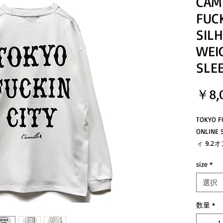
CAM
FUCK
SIL
WEI
SLEE
￥8,
TOKYO 
ONLIN
ィ 9.
ビッグシ
size
*
シャリ
編み立
選択
ヘヴィ
魅力の最
数量
*