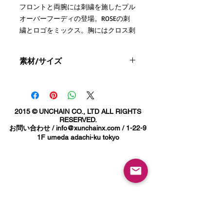
フロントと両腕には刺繍を施したプル
オーバーフーディの登場。ROSEの刺
繍とロゴをミックス。胸にはクロス刺
繍、片腕にはスローガンのメッセージ
が刺繍されている拘りある一点に仕上
素材/サイズ
げました。裏地は保温性の高い柔らか
素材の裏起毛にしながら、綿×ポリエ
素材
ステルの生地にすることで軽くて丈夫
綿 52％、ポリエステル 48％ 裏起毛
（表糸：綿 100％）
なスウェットです。
2015 © UNCHAIN CO., LTD ALL RIGHTS
サイズ
RESERVED.
お問い合わせ /
info@xunchainx.com
/ 1-22-9
S
M
L
XL
XXL
1F umeda adachi-ku tokyo
身丈
63
67
71
76
81
身幅
52
55
58
63
68
肩幅
44
48
52
55
58
袖丈
57
60
61
62
63