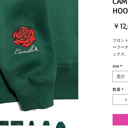
CAM
HOO
￥12
フロン
ーフーデ
ックス
ガンの
size
*
一点に
らか素
選択
テルの
ットで
数量
*