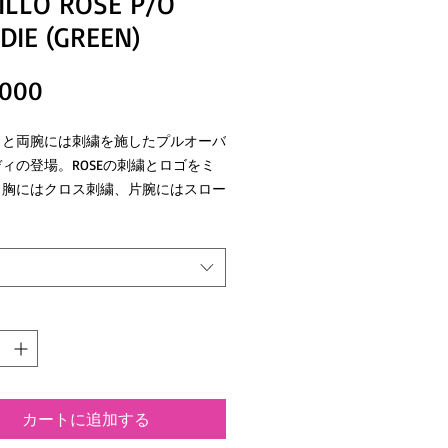
ILLO ROSE P/O
DIE (GREEN)
価
,000
格
トと両腕には刺繍を施したプルオーバ
ィの登場。ROSEの刺繍とロゴをミ
。胸にはクロス刺繍、片腕にはスロー
メッセージが刺繍されている拘りある
仕上げました。裏地は保温性の高い柔
材の裏起毛にしながら、綿×ポリエス
生地にすることで軽くて丈夫なスウェ
す。
カートに追加する