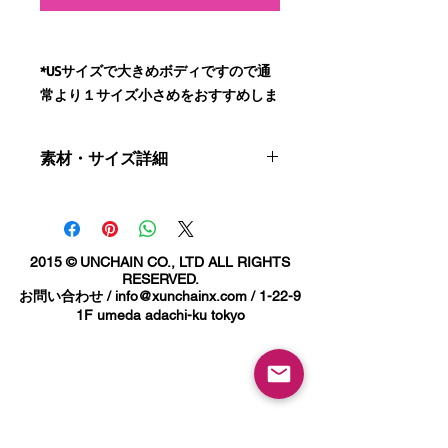
*USサイズで大きめボディですので通
常より１サイズ小さめをおすすめしま
す！
素材・サイズ詳細
今季新グラフィック！！ピグメント染
めのヴィンテージボディとの相性抜群
コットン100%
の古き良きあの頃感満載に仕上げまし
サイズ詳細
S:着丈70cm 身幅53.5cm 裄丈80cm
た！
M:着丈72.5cm 身幅58.5cm 裄丈85cm
2015 © UNCHAIN CO., LTD ALL RIGHTS
L:着丈75cm 身幅63.5cm 裄丈89cm
RESERVED.
リングスパンコットンを使用したソフ
お問い合わせ /
info@xunchainx.com
/ 1-22-9
XL:着丈77.5cm 身幅67.5cm 裄丈93cm
トな質感と染めの雰囲気が
1F umeda adachi-ku tokyo
ご使用のブラウザなどにより若干色が
これからのシーズンにピッタリな1枚
実物と異なる場合がありますのでご了
です。
承下さい。
着丈が少し長めのザックリ感のあるサ
イジングとなります。