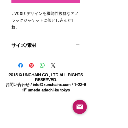
LIVE DIE デザインを機能性抜群なアノ
ラックジャケットに落とし込んだ1
枚。
サイズ/素材
朝イチのサーフィンから、釣り、バイ
ク乗りにもオススメな1枚です！
素材
朝晩の冷え込みがまだまだ続くこの季
内装PU防水コーティング付き100％ナ
イロン
節に羽織としてもピッタリな
内側PUコーティング：呼吸能/浸透度
2015 © UNCHAIN CO., LTD ALL RIGHTS
撥水/防風機能がついたアイテムとな
= 5,000
RESERVED.
っております。
お問い合わせ /
info@xunchainx.com
/ 1-22-9
ナイロンアウターシェル：防水コーテ
フロントポケットにプラス両サイドに
1F umeda adachi-ku tokyo
ィング=レベル3
スリットポケット付きでポケット収納
にも便利。
脇下には、通気性を確保するためのア
SIZE
XSサイズ
イレットが付属、裾には、ドローコー
身丈71cm
ドが付属しているため、
身幅55cm