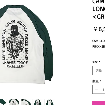
CAM
LON
<GR
￥6,
CAMILL
FUXX
長めの裄
size
*
あるサ
裾はあ
選択
ことで
た一方
数量
*
バイン
りなど
といっ
アメカ