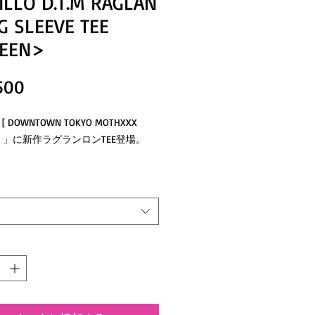
ILLO D.T.M RAGLAN
G SLEEVE TEE
EEN>
価
500
格
O [ DOWNTOWN TOKYO MOTHXXX
KER 」に新作ラグランロンTEE登場。
丈や1.6インチの袖リブ、ゆとりの
イジングのこだわりラグランT。
えてラウンドではなくスクエアにした
今っぽいボックスシルエットを演出し
、
ダー始末の襟リブやラグランの袖まわ
「これぞオーセンティック」
た主張も欠かさない一枚。
ジの王道アイテムとしての持ち味は残