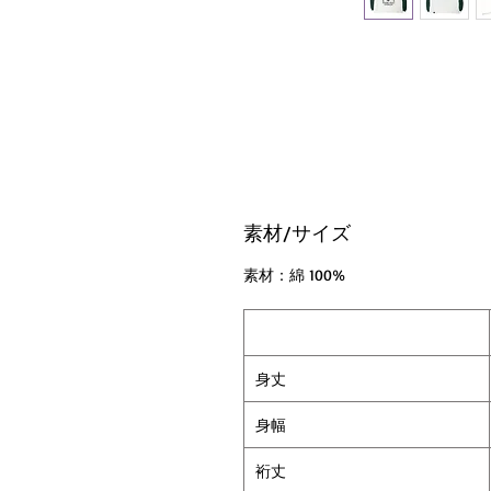
素材/サイズ
素材：綿 100%
身丈
身幅
裄丈