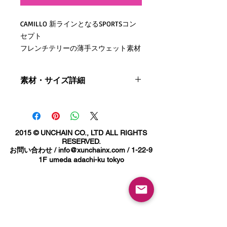
CAMILLO 新ラインとなるSPORTSコン
セプト
フレンチテリーの薄手スウェット素材
のTシャツ
CML SWEAT SHORT PANTSとのセット
素材・サイズ詳細
アップもお薦めです。
素材：綿 100％ 裏パイル
フレンチテリーで仕立てたスウェット
サイズ詳細
ショートスリーブ トップスは、
S:着丈67cm 身幅51cm 肩幅44cm 袖
2015 © UNCHAIN CO., LTD ALL RIGHTS
優しい肌ざわりが特徴。締め付け感の
丈22cm
RESERVED.
ないよう広めに仕上げた袖口と裾口の
お問い合わせ /
info@xunchainx.com
/ 1-22-9
M:着丈70cm 身幅54cm 肩幅47cm
リブや、
1F umeda adachi-ku tokyo
袖丈23cm
身体のラインを拾わない程度のリラッ
L:着丈73cm 身幅57cm 肩幅50cm 袖
クスなサイズジングです。
丈24cm
XL:着丈76cm 身幅60cm 肩幅53cm
袖丈25cm
ご使用のブラウザなどにより若干