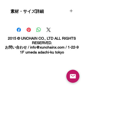
き
BACKにはCAMILLOロゴが刺繍でデザイ
素材・サイズ詳細
ンされてます。
CML SWEAT TEE やSWEAT SHORT
素材:45% Wool. 35% Polyester. 12%
PANTSスウェットのセットアップとし
Acrylic.3% Nylon.
サイズ : アジャスタブル
てもお薦め！
2015 © UNCHAIN CO., LTD ALL RIGHTS
RESERVED.
お問い合わせ /
info@xunchainx.com
/ 1-22-9
1F umeda adachi-ku tokyo