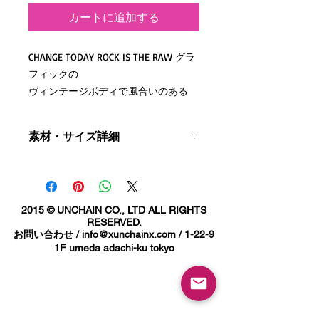
カートに追加する
CHANGE TODAY ROCK IS THE RAW グラ
フィックの
ヴィンテージボディで風合いのある
TEEとなります。
プリントには蛍光イエローでインパク
素材・サイズ詳細
ト大
コットン100%
リングスパンコットンを使用したソフ
サイズ詳細
S:着丈68cm 身幅44cm 裄丈41cm
トな質感と染めの雰囲気が
M:着丈71cm 身幅50cm 裄丈45cm
2015 © UNCHAIN CO., LTD ALL RIGHTS
これからのシーズンにピッタリな1枚
L:着丈75cm 身幅54cm 裄丈48cm
RESERVED.
です。
お問い合わせ /
info@xunchainx.com
/ 1-22-9
XL:着丈78cm 身幅58cm 裄丈52cm
1F umeda adachi-ku tokyo
ご使用のブラウザなどにより若干色が
着丈が少し長めのザックリ感のあるサ
実物と異なる場合がありますのでご了
イジングとなります。
承下さい。