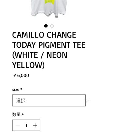
CAMILLO CHANGE
TODAY PIGMENT TEE
(WHITE / NEON
YELLOW)
価
￥6,000
格
size
*
数量
*