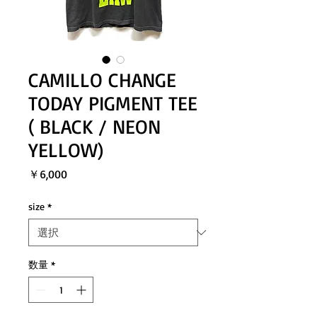
CAMILLO CHANGE
TODAY PIGMENT TEE
( BLACK / NEON
YELLOW)
価
￥6,000
格
size
*
数量
*