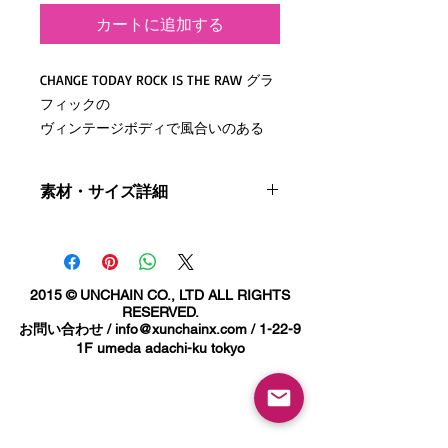
カートに追加する
CHANGE TODAY ROCK IS THE RAW グラ
フィックの
ヴィンテージボディで風合いのある
TEEとなります。
プリントには蛍光イエローでインパク
素材・サイズ詳細
ト大
コットン100%
リングスパンコットンを使用したソフ
サイズ詳細
S:着丈68cm 身幅44cm 裄丈41cm
トな質感と染めの雰囲気が
M:着丈71cm 身幅50cm 裄丈45cm
2015 © UNCHAIN CO., LTD ALL RIGHTS
これからのシーズンにピッタリな1枚
L:着丈75cm 身幅54cm 裄丈48cm
RESERVED.
です。
お問い合わせ /
info@xunchainx.com
/ 1-22-9
XL:着丈78cm 身幅58cm 裄丈52cm
1F umeda adachi-ku tokyo
ご使用のブラウザなどにより若干色が
着丈が少し長めのザックリ感のあるサ
実物と異なる場合がありますのでご了
イジングとなります。
承下さい。