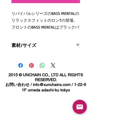
リバイバルシリーズのBASS MENTALの
リラックスフィットのロンTの登場。
フロントのBASS MENTALはブラックバ
ス釣りに夢中という意味でもあり、
音楽におけるBASS（低音）の中毒のよ
素材/サイズ
うな意味も持ちます。
ブランドのバックボーンには音楽＿釣
素材：綿 100%
りをマッチングしたアイテムになりま
す。
S
M
L
XL
2015 © UNCHAIN CO., LTD ALL RIGHTS
RESERVED.
背中のナンバリング『２６』には
身丈
71
74
76
78
お問い合わせ /
info@xunchainx.com
/ 1-22-9
Bass Fishing の頭文字 BとFのアルフ
1F umeda adachi-ku tokyo
身幅
62
65
68
71
ァベット順番で
日本語で釣る（つる）２６なんてお茶
肩幅
62
65
68
71
目な語呂合わせだったりもします。
袖丈
55
57
59
61
ゆったりサイジングトレンドに合わせ