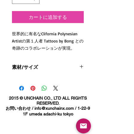
カートに追加する
世界的に有名なClifornia Polynesian
Artistの第１人者 Tattoos by Bong との
奇跡のコラボレーションが実現。
多くのスポーツ選手や有名人のTattoo
を手がけ
素材/サイズ
現在はLas Vegasのプライベートスタ
ジオを拠点としている。
素材：6.0オンス ウルトラコットン
100％
S / 着丈70cmcm 身幅46.5cmcm 袖丈
US(アメリカ）サイズ着心地良いコッ
61.5cmcm 肩幅44cm
2015 © UNCHAIN CO., LTD ALL RIGHTS
トン100％長そでTシャツ！
M / 着丈73.5cmcm 身幅52cmcm 袖丈
RESERVED.
フロントにはTattoos by Bongの文字
お問い合わせ /
info@xunchainx.com
/ 1-22-9
61.5cmcm 肩幅47.5cm
バックと袖にはこのコラボの為だけに
1F umeda adachi-ku tokyo
L/ 着丈75cmcm 身幅56cmcm 袖丈
描いた
65.5cmcm 肩幅56cm
BONGのポリネシアントライバルがプ
XL/ 着丈77cmcm 身幅61cmcm 袖丈