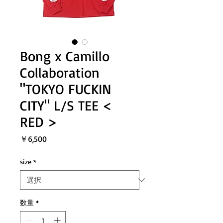
Bong x Camillo
Collaboration
"TOKYO FUCKIN
CITY" L/S TEE <
RED >
価
￥6,500
格
size
*
数量
*